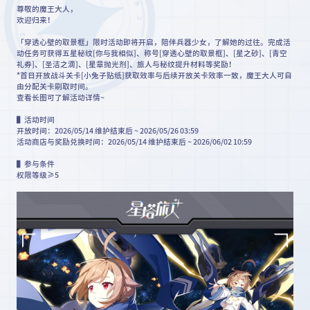
尊敬的魔王大人，
欢迎归来！
「穿透心壁的取景框」限时活动即将开启，陪伴兵器少女，了解她的过往。完成活
动任务可获得五星秘纹[你与我相似]、称号[穿透心壁的取景框]、[星之砂]、[青空
礼券]、[圣洁之滴]、[星章抛光剂]、旅人与秘纹提升材料等奖励！
*首日开放战斗关卡[小兔子贴纸]获取效率与后续开放关卡效率一致，魔王大人可自
由分配关卡刷取时间。
查看长图可了解活动详情~
▌活动时间
开放时间：2026/05/14 维护结束后 ~ 2026/05/26 03:59
活动商店与奖励兑换时间：2026/05/14 维护结束后 ~ 2026/06/02 10:59
▌参与条件
权限等级≥5